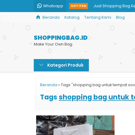
Whatsapp
Jual Shopping Bag K
HOT ITEM
Beranda
Katalog
Tentang Kami
Blog
Paper Bag Printing
Paper Bag Toko Baju
SHOPPINGBAG.ID
Shopping Bag Kraft
Make Your Own Bag
Paper Bag Optik
Kategori Produk
Goodie Bag Murah C
Shopping Bag Batik G
Beranda
»
Tags "shopping bag untuk tempat sov
Tas Kertas Murah
Tags
shopping bag untuk 