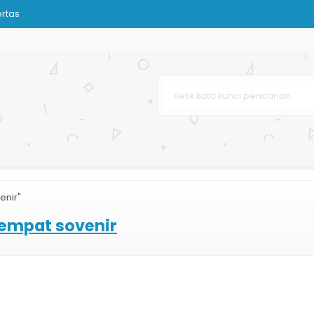
ertas
ustom
lossy
enir"
tempat sovenir