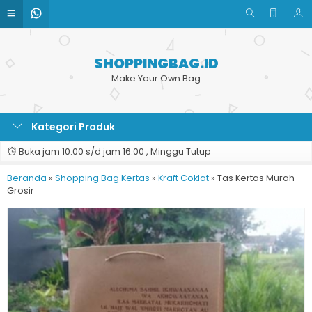
SHOPPINGBAG.ID
Make Your Own Bag
Kategori Produk
Buka jam 10.00 s/d jam 16.00 , Minggu Tutup
Beranda
»
Shopping Bag Kertas
»
Kraft Coklat
»
Tas Kertas Murah
Grosir