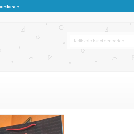
Pernikahan
Bag
Murah
ait
urah
afe & Resto
ahan Kertas