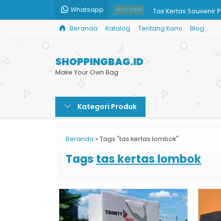
Whatsapp
Tas Kertas Souvenir 
HOT ITEM
Beranda
Katalog
Tentang Kami
Blog
Tas Kemasan Paper 
Paper Bag Restoran
SHOPPINGBAG.ID
Shopping Bag Butik 
Make Your Own Bag
Paper Bag Model Potr
Kategori Produk
Tas Kertas Hajatan M
Jual Shopping Bag C
Beranda
»
Tags "tas kertas lombok"
Jual Shopping Bag B
Tags
tas kertas lombok