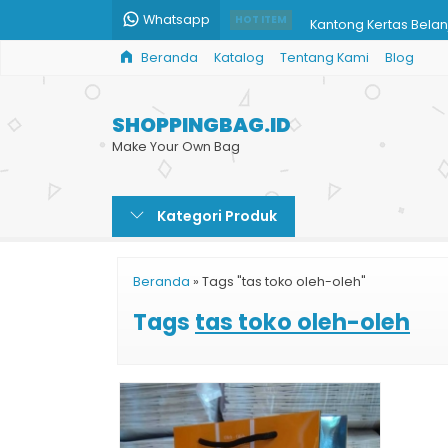
Whatsapp
Kantong Kertas Belan
HOT ITEM
Beranda
Katalog
Tentang Kami
Blog
Paper Bag Brownies
Harga Cetak Paper 
SHOPPINGBAG.ID
Paper Bag Harga Gro
Make Your Own Bag
Harga Cetak Kemasa
Kategori Produk
Pesan Tas Kertas Mu
Tas Kertas Murah Cu
Beranda
»
Tags "tas toko oleh-oleh"
Jual Shopping Bag M
Tags
tas toko oleh-oleh