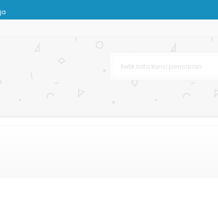
ja
Bag Dopp
sir
n Paper Bag
rah Custom
stom
urah