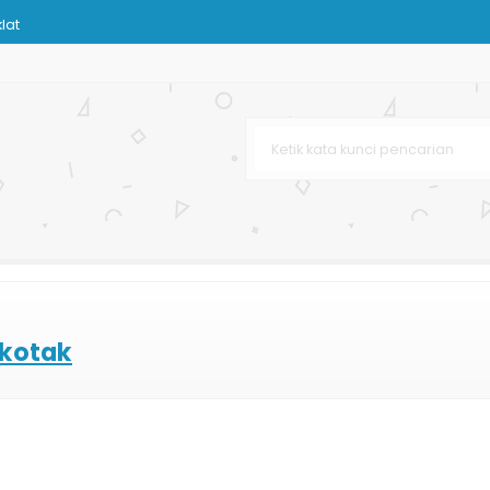
lat
 Terbaru
kuran
s Kertas
nir
 Dan Kain
 kotak