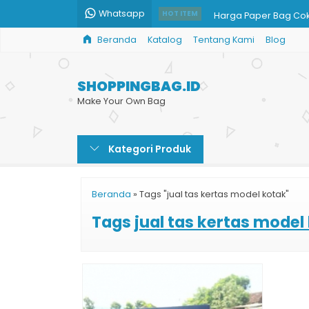
Whatsapp
Harga Paper Bag Cok
HOT ITEM
Beranda
Katalog
Tentang Kami
Blog
Shopping Bag Harga
Paper Bag Jumbo
SHOPPINGBAG.ID
Tas Kertas Custom U
Make Your Own Bag
Paperbag Murah - Ta
Kategori Produk
Jual Tas Kertas Souve
Paperbag Murah
Beranda
»
Tags "jual tas kertas model kotak"
Shopping Bag Kertas
Tags
jual tas kertas model